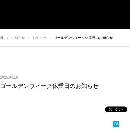
HOME
サービス内容
充実の設備機器
お知らせ
お知らせ
ゴールデンウィーク休業日のお知らせ
テスラ指定鈑金工場
会社案内
お知らせ
ム
お問い合わせ
2025.04.16
ゴールデンウィーク休業日のお知らせ